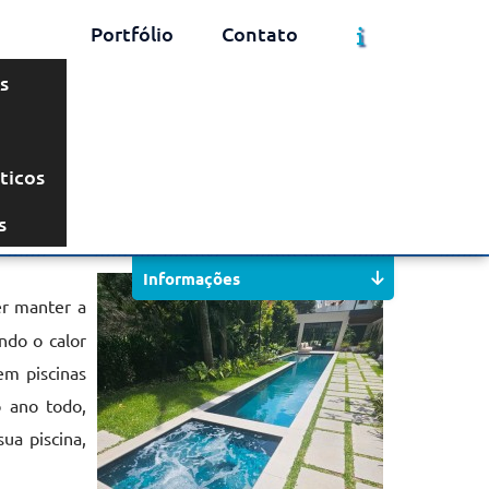
Portfólio
Contato
s
ticos
Solicite um Orçamento
Chame no WhatsApp
s
Informações
r manter a
ndo o calor
em piscinas
o ano todo,
ua piscina,