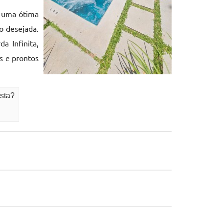
r uma ótima
o desejada.
a Infinita,
os e prontos
sta?