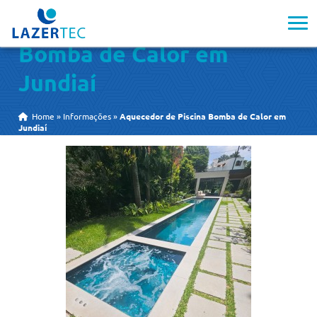
Aquecedor de Piscina
Bomba de Calor em
Jundiaí
Home
»
Informações
»
Aquecedor de Piscina Bomba de Calor em
Jundiaí