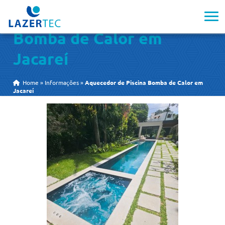
Aquecedor de Piscina
Bomba de Calor em
Jacareí
Home
»
Informações
»
Aquecedor de Piscina Bomba de Calor em
Jacareí