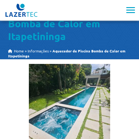
Aquecedor de Piscina
Bomba de Calor em
Itapetininga
Home
»
Informações
»
Aquecedor de Piscina Bomba de Calor em
Itapetininga