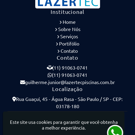
Institucional
Home
Sobre Nós
Serviços
Portifólio
Contato
Contato
(11) 91063-0741
(11) 91063-0741
guilherme.junior@lazertecpiscinas.com.br
Localização
Rua Guaçuí, 45 - Água Rasa - São Paulo / SP - CEP:
03178-180
Lazertec Piscinas - Piscinas de Concreto Armado
Este site usa cookies para garantir que você obtenha
a melhor experiência.