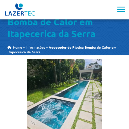
Aquecedor de Piscina
Bomba de Calor em
Itapecerica da Serra
Home
»
Informações
»
Aquecedor de Piscina Bomba de Calor em
Itapecerica da Serra