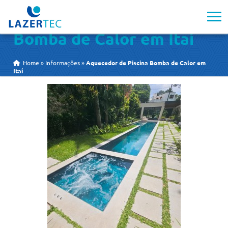
Aquecedor de Piscina
Bomba de Calor em Itaí
Home
»
Informações
»
Aquecedor de Piscina Bomba de Calor em
Itaí