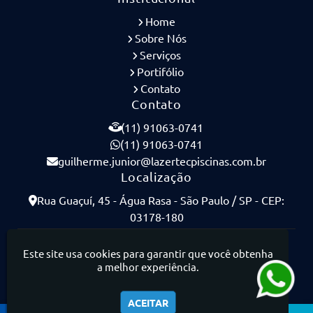
Home
Sobre Nós
Serviços
Portifólio
Contato
Contato
(11) 91063-0741
(11) 91063-0741
guilherme.junior@lazertecpiscinas.com.br
Localização
Rua Guaçuí, 45 - Água Rasa - São Paulo / SP - CEP:
03178-180
Lazertec Piscinas - Piscinas de Concreto Armado
Este site usa cookies para garantir que você obtenha
a melhor experiência.
ACEITAR