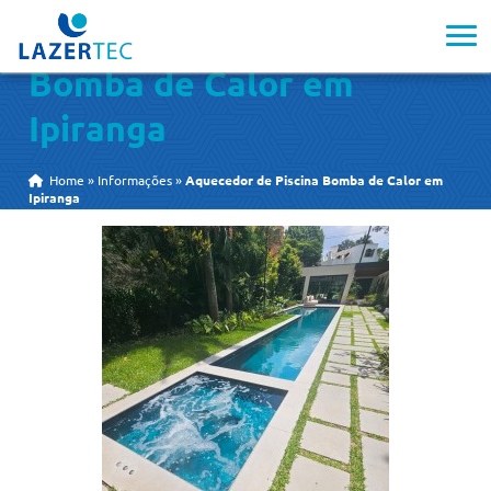
Aquecedor de Piscina
Bomba de Calor em
Ipiranga
Home
»
Informações
»
Aquecedor de Piscina Bomba de Calor em
Ipiranga