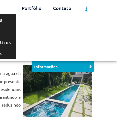
Portfólio
Contato
s
ticos
Solicite um Orçamento
Chame no WhatsApp
s
Informações
 a água da
or presente
residenciais
arantindo a
, reduzindo