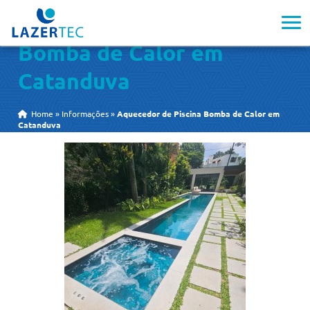
Aquecedor de Piscina
Bomba de Calor em
Catanduva
Home
»
Informações
»
Aquecedor de Piscina Bomba de Calor em
Catanduva