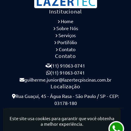
Institucional
Home
Sobre Nós
Serviços
Portifólio
Contato
Contato
(11) 91063-0741
(11) 91063-0741
guilherme.junior@lazertecpiscinas.com.br
Localização
Rua Guaçuí, 45 - Água Rasa - São Paulo / SP - CEP:
03178-180
Lazertec Piscinas - Piscinas de Concreto Armado
Este site usa cookies para garantir que você obtenha
a melhor experiência.