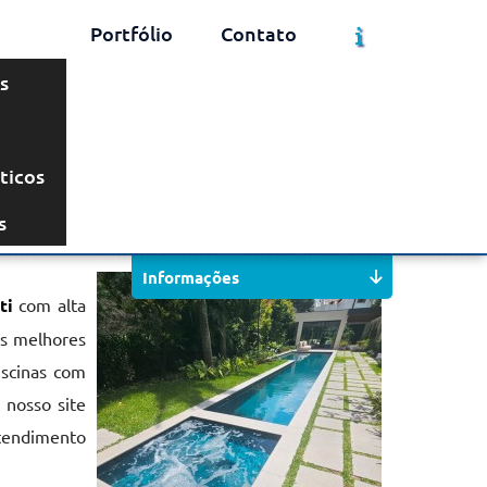
Portfólio
Contato
s
ticos
Solicite um Orçamento
Chame no WhatsApp
s
Informações
ti
com alta
os melhores
iscinas com
 nosso site
tendimento