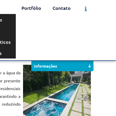
Portfólio
Contato
s
ticos
Solicite um Orçamento
Chame no WhatsApp
s
Informações
 a água da
or presente
residenciais
arantindo a
, reduzindo