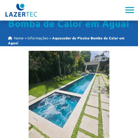
Aquecedor de Piscina
Bomba de Calor em Aguaí
Home
»
Informações
»
Aquecedor de Piscina Bomba de Calor em
Aguaí