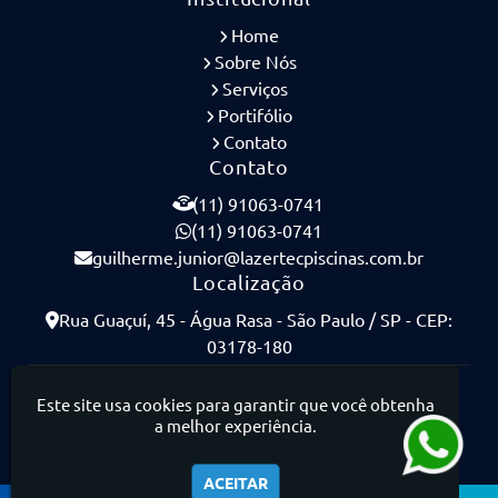
Home
Sobre Nós
Serviços
Portifólio
Contato
Contato
(11) 91063-0741
(11) 91063-0741
guilherme.junior@lazertecpiscinas.com.br
Localização
Rua Guaçuí, 45 - Água Rasa - São Paulo / SP - CEP:
03178-180
Lazertec Piscinas - Piscinas de Concreto Armado
Este site usa cookies para garantir que você obtenha
a melhor experiência.
ACEITAR