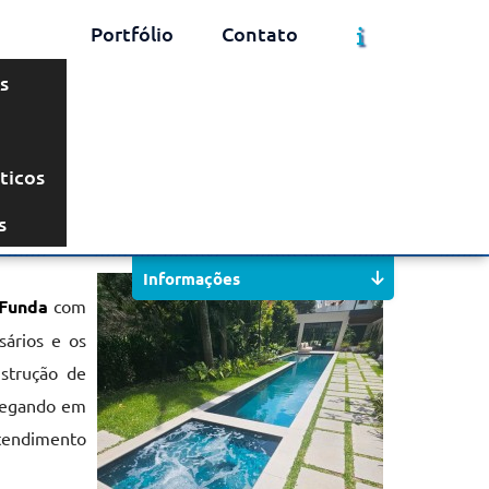
Portfólio
Contato
s
ticos
Solicite um Orçamento
Chame no WhatsApp
s
Informações
 Funda
com
sários e os
nstrução de
avegando em
atendimento