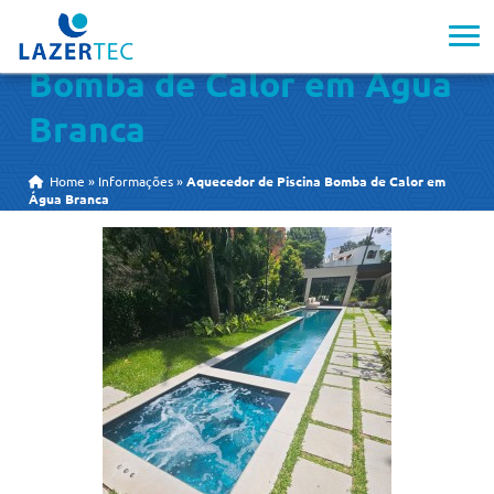
Aquecedor de Piscina
Bomba de Calor em Água
Branca
Home
»
Informações
»
Aquecedor de Piscina Bomba de Calor em
Água Branca